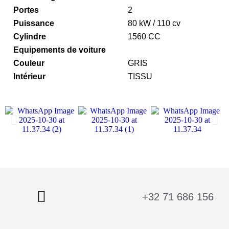
Portes
2
Puissance
80 kW / 110 cv
Cylindre
1560 CC
Equipements de voiture
Couleur
GRIS
Intérieur
TISSU
+32 71 686 156
Mécanique et carrosserie
Nos voitures
Notre équipe